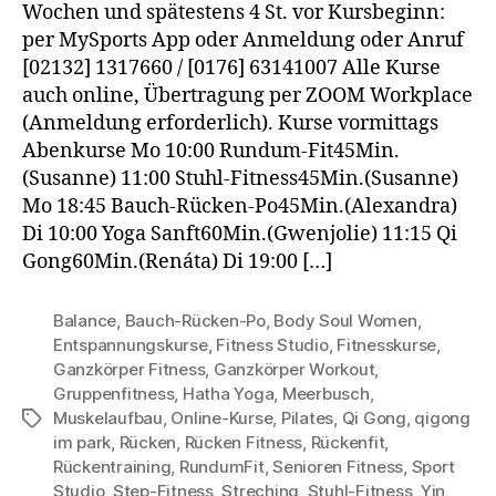
Wochen und spätestens 4 St. vor Kursbeginn:
per MySports App oder Anmeldung oder Anruf
[02132] 1317660 / [0176] 63141007 Alle Kurse
auch online, Übertragung per ZOOM Workplace
(Anmeldung erforderlich). Kurse vormittags
Abenkurse Mo 10:00 Rundum-Fit45Min.
(Susanne) 11:00 Stuhl-Fitness45Min.(Susanne)
Mo 18:45 Bauch-Rücken-Po45Min.(Alexandra)
Di 10:00 Yoga Sanft60Min.(Gwenjolie) 11:15 Qi
Gong60Min.(Renáta) Di 19:00 […]
Balance
,
Bauch-Rücken-Po
,
Body Soul Women
,
Entspannungskurse
,
Fitness Studio
,
Fitnesskurse
,
Ganzkörper Fitness
,
Ganzkörper Workout
,
Gruppenfitness
,
Hatha Yoga
,
Meerbusch
,
Muskelaufbau
,
Online-Kurse
,
Pilates
,
Qi Gong
,
qigong
Schlagwörter
im park
,
Rücken
,
Rücken Fitness
,
Rückenfit
,
Rückentraining
,
RundumFit
,
Senioren Fitness
,
Sport
Studio
,
Step-Fitness
,
Streching
,
Stuhl-Fitness
,
Yin