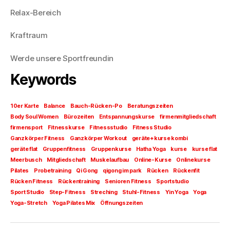
Relax-Bereich
Kraftraum
Werde unsere Sportfreundin
Keywords
10er Karte
Balance
Bauch-Rücken-Po
Beratungszeiten
Body Soul Women
Bürozeiten
Entspannungskurse
firmenmitgliedschaft
firmensport
Fitnesskurse
Fitnessstudio
Fitness Studio
Ganzkörper Fitness
Ganzkörper Workout
geräte+kurse kombi
geräte flat
Gruppenfitness
Gruppenkurse
Hatha Yoga
kurse
kurse flat
Meerbusch
Mitgliedschaft
Muskelaufbau
Online-Kurse
Onlinekurse
Pilates
Probetraining
Qi Gong
qigong im park
Rücken
Rückenfit
Rücken Fitness
Rückentraining
Senioren Fitness
Sportstudio
Sport Studio
Step-Fitness
Streching
Stuhl-Fitness
Yin Yoga
Yoga
Yoga-Stretch
Yoga Pilates Mix
Öffnungszeiten