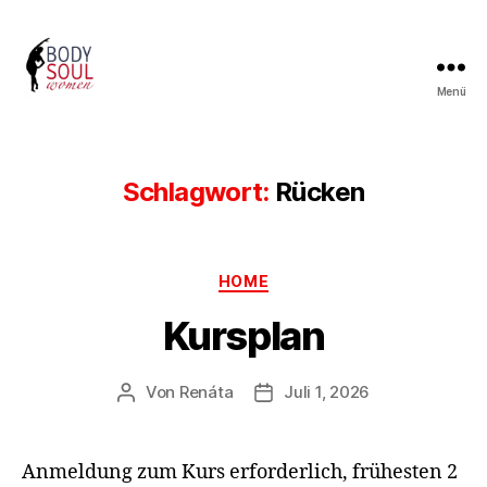
Menü
BODY
SOUL
WOMEN
MEERBUSCH
Schlagwort:
Rücken
Kategorien
HOME
Kursplan
Von
Renáta
Juli 1, 2026
Beitragsautor
Veröffentlichungsdatum
Anmeldung zum Kurs erforderlich, frühesten 2