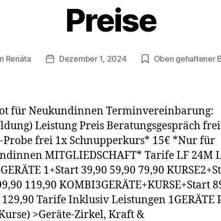
Preise
on
Renáta
Dezember 1, 2024
Oben gehaltener B
agsautor
Veröffentlichungsdatum
ot für Neukundinnen Terminvereinbarung:
dung) Leistung Preis Beratungsgespräch frei
-Probe frei 1x Schnupperkurs* 15€ *Nur für
ndinnen MITGLIEDSCHAFT* Tarife LF 24M 
GERÄTE 1+Start 39,90 59,90 79,90 KURSE2+St
 99,90 119,90 KOMBI3GERÄTE+KURSE+Start 8
 129,90 Tarife Inklusiv Leistungen 1GERÄTE
Kurse) >Geräte-Zirkel, Kraft &