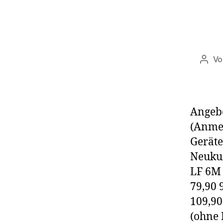
V
Beitr
Angeb
(Anmel
Geräte
Neuku
LF 6M 
79,90
109,90
(ohne 