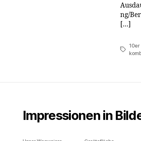
Ausda
ng/Ber
[…]
10er
Schlagwö
komb
Impressionen in Bild