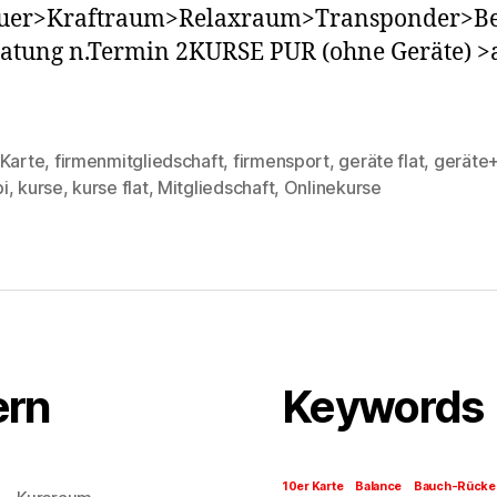
uer>Kraftraum>Relaxraum>Transponder>Be
atung n.Termin 2KURSE PUR (ohne Geräte) >a
 Karte
,
firmenmitgliedschaft
,
firmensport
,
geräte flat
,
geräte
rter
i
,
kurse
,
kurse flat
,
Mitgliedschaft
,
Onlinekurse
ern
Keywords
10er Karte
Balance
Bauch-Rücke