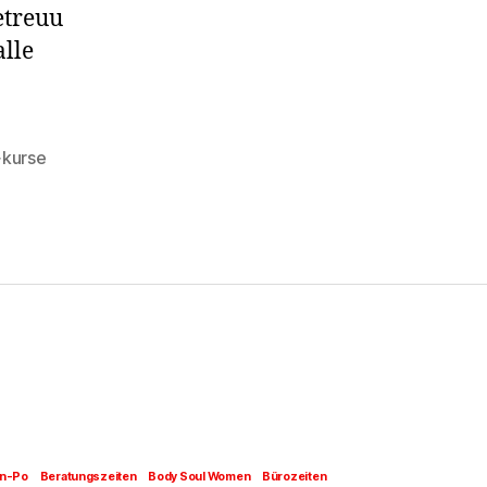
treuu
lle
+kurse
n-Po
Beratungszeiten
Body Soul Women
Bürozeiten