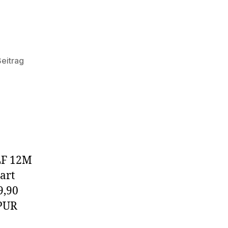
eitrag
LF 12M
art
9,90
 PUR