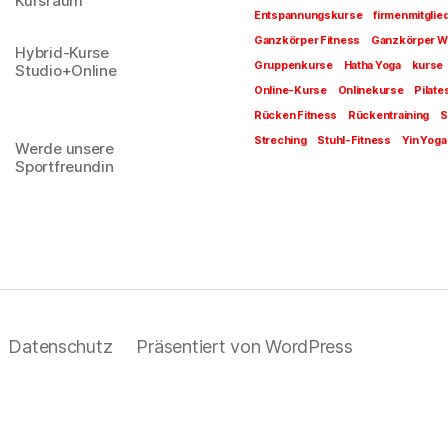
Kursraum
Entspannungskurse
firmenmitglie
Ganzkörper Fitness
Ganzkörper W
Hybrid-Kurse
Gruppenkurse
Hatha Yoga
kurse
Studio+Online
Online-Kurse
Onlinekurse
Pilate
Rücken Fitness
Rückentraining
S
Streching
Stuhl-Fitness
Yin Yoga
Werde unsere
Sportfreundin
Datenschutz
Präsentiert von WordPress