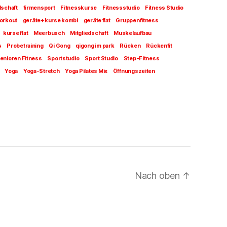
dschaft
firmensport
Fitnesskurse
Fitnessstudio
Fitness Studio
orkout
geräte+kurse kombi
geräte flat
Gruppenfitness
kurse flat
Meerbusch
Mitgliedschaft
Muskelaufbau
s
Probetraining
Qi Gong
qigong im park
Rücken
Rückenfit
enioren Fitness
Sportstudio
Sport Studio
Step-Fitness
Yoga
Yoga-Stretch
Yoga Pilates Mix
Öffnungszeiten
Nach oben
↑